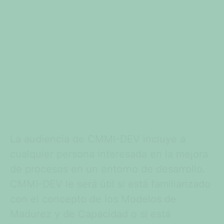
La audiencia de CMMI-DEV incluye a cualquier
persona interesada en la mejora de procesos en
un entorno de desarrollo. CMMI-DEV le será útil si
está familiarizado con el concepto de los Modelos
de Madurez y de Capacidad o si está buscando
información para comenzar a mejorar sus
procesos de desarrollo.
La audiencia de CMMI-DEV incluye a
cualquier persona interesada en la mejora
de procesos en un entorno de desarrollo.
CMMI-DEV le será útil si está familiarizado
con el concepto de los Modelos de
Madurez y de Capacidad o si está