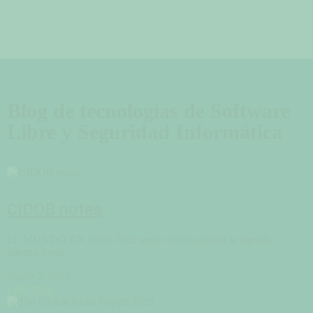
Blog de tecnologías de Software
Libre y Seguridad Informática
CIDOB notes
EL MUNDO EN 2025: Diez temas que marcarán la agenda
internacional
marzo 2, 2025
Leer mas