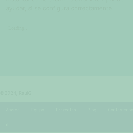
ayudar, si se configura correctamente.
©2024, RaulG
Acerca
Equipo
Proyectos
Blog
Contactano
de