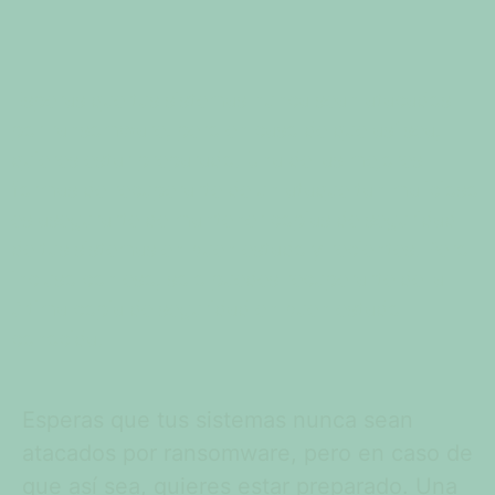
Esperas que tus sistemas nunca sean atacados
por ransomware, pero en caso de que así sea,
quieres estar preparado. Una de las mejores
formas de recuperarte de un ataque tan malicioso
es asegurarte de mantener copias de seguridad
de tus sistemas en buen estado y recientes. Pero
incluso con eso, solo puedes recuperarte de la
última copia de seguridad en buen estado
conocida.
Esperas que tus sistemas nunca sean
atacados por ransomware, pero en caso de
que así sea, quieres estar preparado. Una