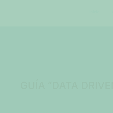
Inicio
GUÍA “DATA DRIVEN
En los últimos años, sin embargo, la globalización 