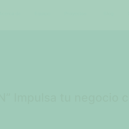
Acerca de
Equipo
Proyectos
Blog
” Impulsa tu negocio c
de la economía nos encara con el desafío de armonizar