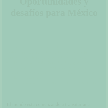
Oportunidades y
desafíos para México
El mundo está comenzando a transitar una nueva
revolución industrial —la cuarta— en la que la
inteligencia artificial (IA) se destaca como una
tecnología de propósito general (TPG) que lo cambia
todo: la forma en que producimos, consumimos,
comerciamos y trabajamos. La irrupción de IA y otras
tecnologías asociadas no se c ircunscribe a un conjunto
reducido de sectores y actividades sino que es masiva.
El mundo está comenzando a transitar una