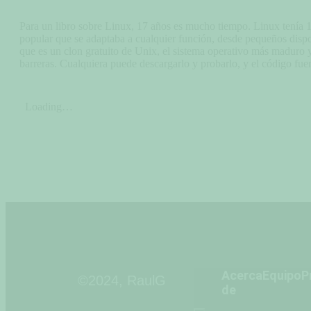
Para un libro sobre Linux, 17 años es mucho tiempo. Linux tenía 1
popular que se adaptaba a cualquier función, desde pequeños dispo
que es un clon gratuito de Unix, el sistema operativo más maduro y
barreras. Cualquiera puede descargarlo y probarlo, y el código fuen
Acerca
Equipo
P
©2024, RaulG
de